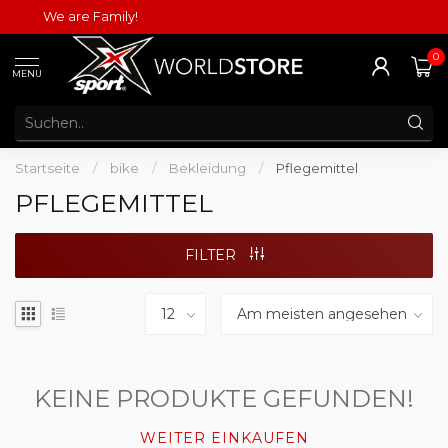
We are Family!
0
MENU
Startseite
/
bike
/
Bekleidung
/
Pflegemittel
PFLEGEMITTEL
FILTER
KEINE PRODUKTE GEFUNDEN!
WEITER EINKAUFEN