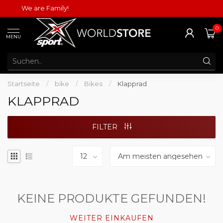
We are Family!
0
MENU
Startseite
/
bike
/
Bikes
/
Klapprad
KLAPPRAD
FILTER
KEINE PRODUKTE GEFUNDEN!
WEITER EINKAUFEN