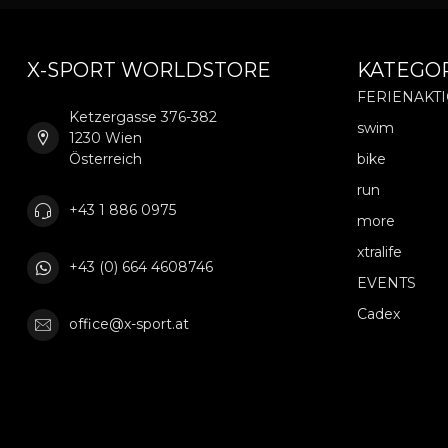
X-SPORT WORLDSTORE
KATEGO
FERIENAKT
Ketzergasse 376-382
swim
1230 Wien
Österreich
bike
run
+43 1 886 0975
more
xtralife
+43 (0) 664 4608746
EVENTS
Cadex
office@x-sport.at