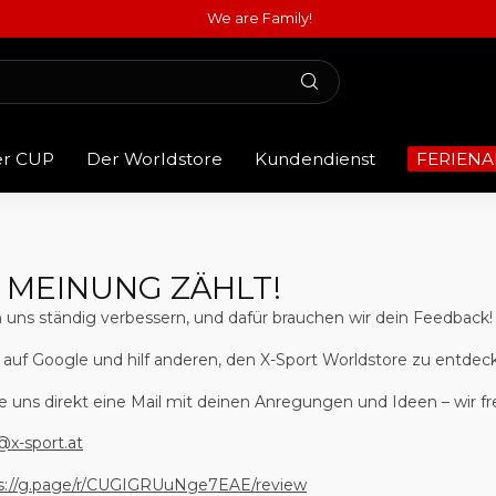
We are Family!
er CUP
Der Worldstore
Kundendienst
FERIENA
 MEINUNG ZÄHLT!
uns ständig verbessern, und dafür brauchen wir dein Feedback!
 auf Google
und hilf anderen, den X-Sport Worldstore zu entdec
e uns direkt eine Mail mit deinen Anregungen und Ideen – wir fr
@x-sport.at
s://g.page/r/CUGIGRUuNge7EAE/review