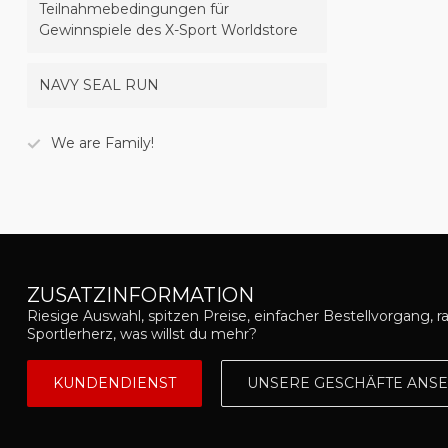
Teilnahmebedingungen für
Gewinnspiele des X-Sport Worldstore
NAVY SEAL RUN
We are Family!
ZUSATZINFORMATION
Riesige Auswahl, spitzen Preise, einfacher Bestellvorgang, r
Sportlerherz, was willst du mehr?
KUNDENDIENST
UNSERE GESCHÄFTE ANS