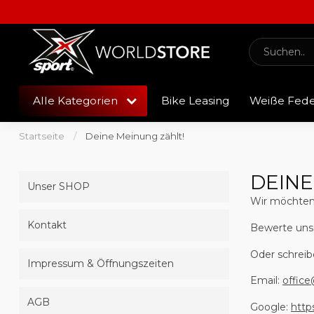
Alle Kategorien
Bike Leasing
Weiße Fed
Startseite
/
Deine Meinung zählt!
DEINE
Unser SHOP
Wir möchten 
Kontakt
Bewerte uns
Oder schreib
Impressum & Öffnungszeiten
Email:
office
AGB
Google:
http