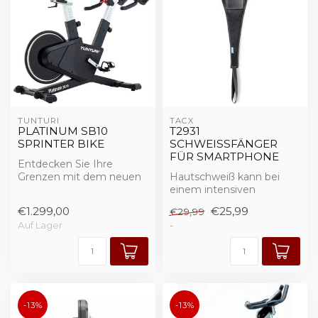
TUNTURI
TACX
PLATINUM SB10
T2931
SPRINTER BIKE
SCHWEISSFÄNGER F
ÜR SMARTPHONE
Entdecken Sie Ihre
Grenzen mit dem neuen
Hautschweiß kann bei
Sprinter Bike PLATINUM
einem intensiven
von Tunturi
Heimtraining zu Korrosion
€1.299,00
€25,99
€29,99
Das...
an Ihrem Fahrrad...
Auf Lager
-
-13%
-13%