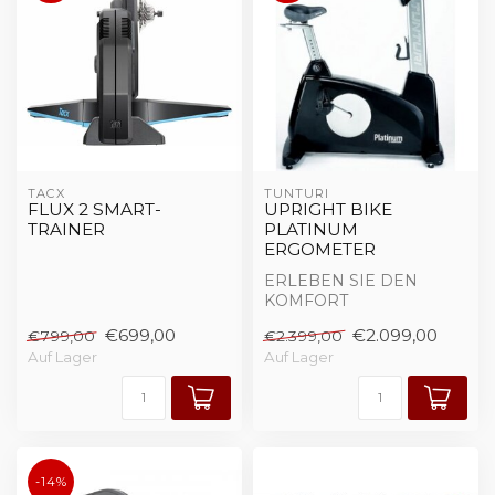
TACX
TUNTURI
FLUX 2 SMART-
UPRIGHT BIKE
TRAINER
PLATINUM
ERGOMETER
ERLEBEN SIE DEN
KOMFORT
Das neue Upright Bike
€699,00
€2.099,00
€799,00
€2.399,00
der Platinum Serie bietet
Auf Lager
Auf Lager
alles w...
-14%