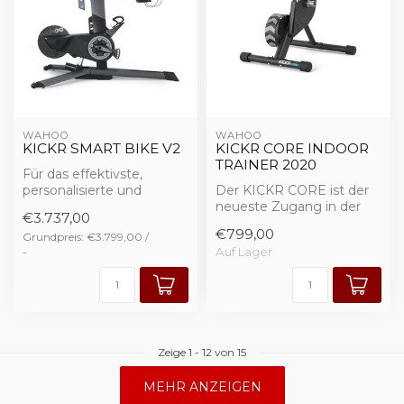
WAHOO
WAHOO
KICKR SMART BIKE V2
KICKR CORE INDOOR
TRAINER 2020
Für das effektivste,
personalisierte und
Der KICKR CORE ist der
realistische
neueste Zugang in der
€3.737,00
Trainingserlebnis.
Serie der intelligenten
€799,00
Grundpreis: €3.799,00 /
stationären...
-
Auf Lager
Zeige
1
-
12
von 15
MEHR ANZEIGEN