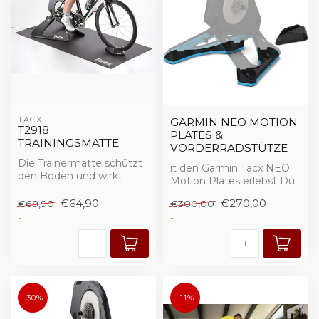
TACX
GARMIN NEO MOTION
T2918
PLATES &
TRAININGSMATTE
VORDERRADSTÜTZE
Die Trainermatte schützt
it den Garmin Tacx NEO
den Boden und wirkt
Motion Plates erlebst Du
geräuschdämpfend.
ein noch realistischeres
€64,90
€270,00
€69,90
€300,00
Indoor-...
-
-
-30%
-11%