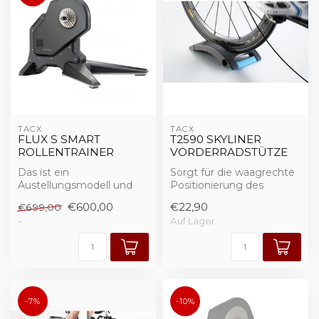
TACX
TACX
FLUX S SMART
T2590 SKYLINER
ROLLENTRAINER
VORDERRADSTÜTZE
Das ist ein
Sorgt für die waagrechte
Austellungsmodell und
Positionierung des
ein Einzelstück.
Fahrrads. Für alle Rennrad-
€600,00
€22,90
€699,00
Der FLUX S Smart ist der
und MTB-...
-
Auf Lager
ide...
-7%
-10%