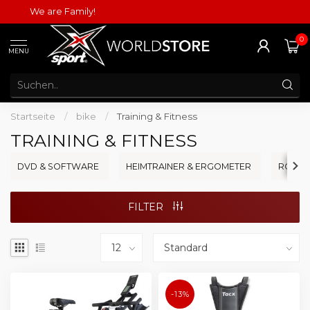
We are Family!
0
MENU
Startseite
/
bike
/
Training & Fitness
TRAINING & FITNESS
DVD & SOFTWARE
HEIMTRAINER & ERGOMETER
ROLLE
FILTER
-13%