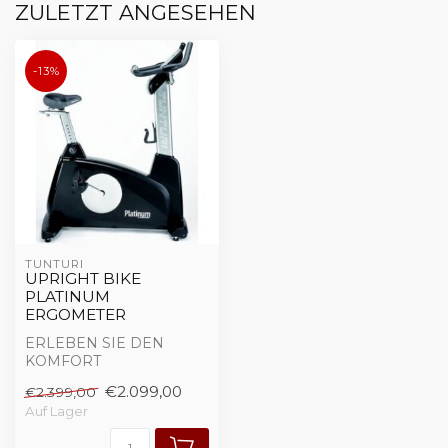
ZULETZT ANGESEHEN
-13%
TUNTURI
UPRIGHT BIKE
PLATINUM
ERGOMETER
ERLEBEN SIE DEN
KOMFORT
Das neue Upright Bike
€2.099,00
€2.399,00
der Platinum Serie bietet
Auf Lager
alles w...