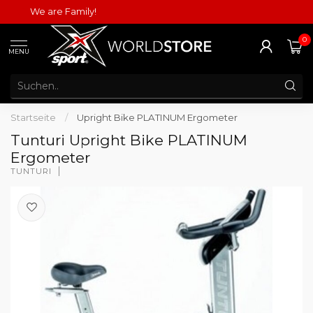
We are Family!
0
MENU
Startseite
/
Upright Bike PLATINUM Ergometer
Tunturi Upright Bike PLATINUM
Ergometer
TUNTURI