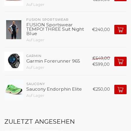
Auf Lager
FUSION SPORTSWEAR 
FUSION Sportswear
TEMPO! THREE Suit Night
€240,00
Blue
Auf Lager
GARMIN
€649,00
Garmin Forerunner 965
€599,00
Auf Lager
SAUCONY
Saucony Endorphin Elite
€250,00
Auf Lager
ZULETZT ANGESEHEN