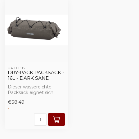
ORTLIEB
DRY-PACK PACKSACK -
16L - DARK SAND
Dieser wasserdichte
Packsack eignet sich
nicht nur hervorragend als
€58,49
Gepäck für d...
-