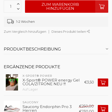
ZUM WARENKORB
HINZUFÜGEN
1-2 Wochen
Zum Vergleich hinzufügen
Dieses Produkt teilen
PRODUKTBESCHREIBUNG
ERGÄNZENDE PRODUKTE
X-SPORT® POWER
X-Sport® POWER energy Gel
€3,50
COLA/ZITRONE NEU !!!
Auf Lager
SAUCONY
€250,00
Saucony Endorphin Pro 3
Herren
€230,00