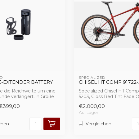
D 
SPECIALIZED 
E-EXTENDER BATTERY
CHISEL HT COMP 91722-
die die Reichweite um eine
Specialized Chisel HT Comp
unde verlängert, in Größe
5203, Gloss Red Tint Fade 
Brushed Silver /...
€399,00
€2.000,00
Auf Lager
chen
Vergleichen