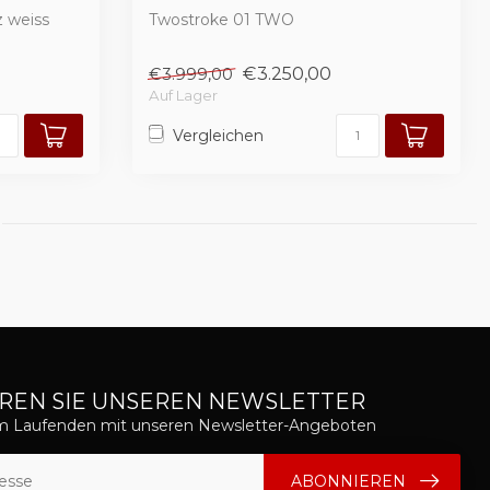
 weiss
Twostroke 01 TWO
€3.250,00
€3.999,00
Auf Lager
Vergleichen
REN SIE UNSEREN NEWSLETTER
em Laufenden mit unseren Newsletter-Angeboten
ABONNIEREN