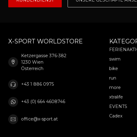
X-SPORT WORLDSTORE
KATEGO
FERIENAKT
Ketzergasse 376-382
swim
1230 Wien
Österreich
bike
run
+43 1 886 0975
more
xtralife
+43 (0) 664 4608746
EVENTS
Cadex
office@x-sport.at