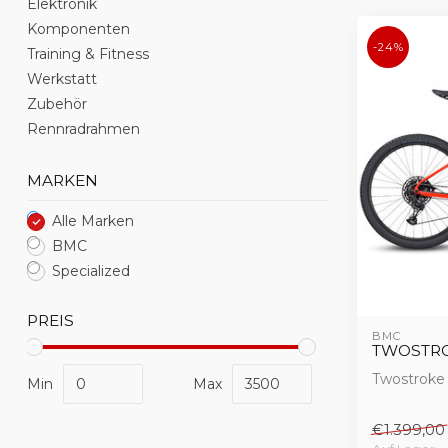
Elektronik
Komponenten
-24%
Training & Fitness
Werkstatt
Zubehör
Rennradrahmen
MARKEN
Alle Marken
BMC
Specialized
PREIS
BMC
TWOSTRO
Twostroke
Min
Max
€1.399,00