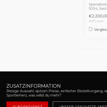
Specialize
5004, Satin
Spectraflai
€2.200,0
Auf Lager
Verglei
ZUSATZINFORMATION
Riesige Auswahl, spitzen Preise, einfacher Bestellvorgang, r
Sportlerherz, was willst du mehr?
KUNDENDIENST
UNSERE GESCHÄFTE ANS