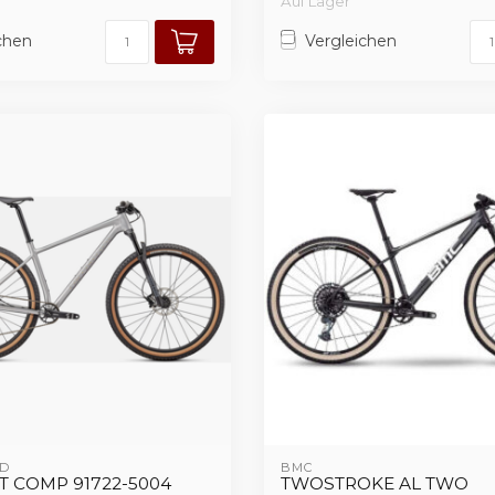
Auf Lager
chen
Vergleichen
D 
BMC
T COMP 91722-5004
TWOSTROKE AL TWO