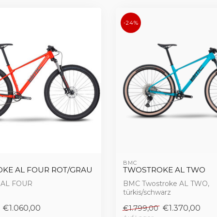
-24%
BMC
KE AL FOUR ROT/GRAU
TWOSTROKE AL TWO
 AL FOUR
BMC Twostroke AL TWO,
türkis/schwarz
€1.060,00
€1.370,00
€1.799,00