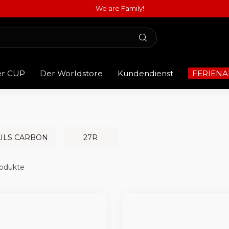
We are Family!
er CUP
Der Worldstore
Kundendienst
FERIENA
ILS CARBON
27R
odukte