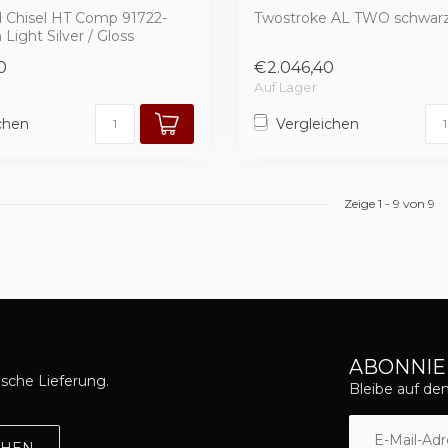
d Chisel HT Comp 91722-
Twostroke AL TWO schwarz
 Light Silver / Gloss
r
0
€2.046,40
Auf Lager
chen
Vergleichen
Zeige
1
-
9
von 9
ABONNIE
asche Lieferung.
Bleibe auf d
EHEN