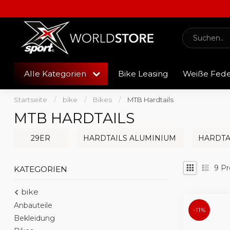
Alle Kategorien
Bike Leasing
Weiße Fed
Startseite
/
bike
/
Bikes
/
MTB Hardtails
MTB HARDTAILS
29ER
HARDTAILS ALUMINIUM
HARDTA
9
Pr
KATEGORIEN
bike
Anbauteile
-11%
Bekleidung