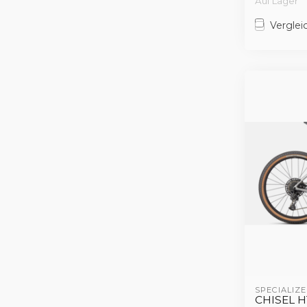
Auf Lager
Verglei
SPECIALIZE
CHISEL H