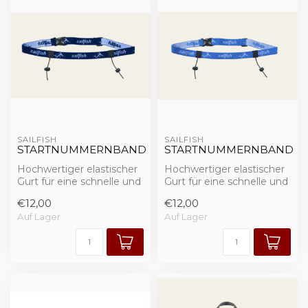
SAILFISH
SAILFISH
STARTNUMMERNBAND
STARTNUMMERNBAND
Hochwertiger elastischer
Hochwertiger elastischer
Gurt für eine schnelle und
Gurt für eine schnelle und
sichere Befestigung der
sichere Befestigung der
€12,00
€12,00
Star...
Star...
Auf Lager
Auf Lager