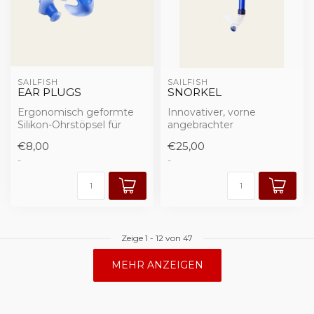
SAILFISH
SAILFISH
EAR PLUGS
SNORKEL
Ergonomisch geformte
Innovativer, vorne
Silikon-Ohrstöpsel für
angebrachter
optimalen Wasserschutz.
Schwimmschnorchel zur
€8,00
€25,00
Verbesserung von Technik
-
-
u...
Zeige
1
-
12
von 47
MEHR ANZEIGEN