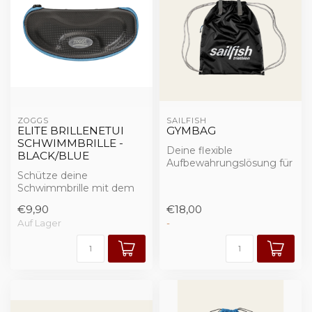
ZOGGS
SAILFISH
ELITE BRILLENETUI
GYMBAG
SCHWIMMBRILLE -
Deine flexible
BLACK/BLUE
Aufbewahrungslösung für
Schütze deine
jedes Abenteuer. Die
Schwimmbrille mit dem
Gym Bag kann sowohl ...
Zoggs Elite Goggle Case
€9,90
€18,00
– aus robustem Durap...
Auf Lager
-