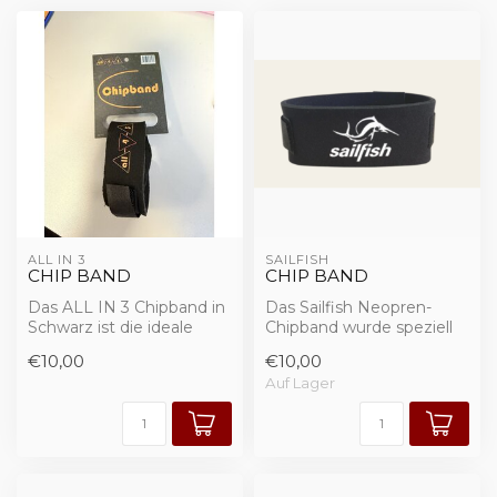
ALL IN 3
SAILFISH
CHIP BAND
CHIP BAND
Das ALL IN 3 Chipband in
Das Sailfish Neopren-
Schwarz ist die ideale
Chipband wurde speziell
Lösung für eine sichere
für Triathleten, Läufer und
€10,00
€10,00
und komf...
Ausdaue...
Auf Lager