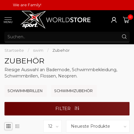
We are Family!
0
MENU
Startseite
/
swim
/
Zubehör
ZUBEHÖR
Riesige Auswahl an Bademode, Schwimmbekleidung,
Schwimmbrillen, Flossen, Neopren.
SCHWIMMBRILLEN
SCHWIMMZUBEHÖR
FILTER