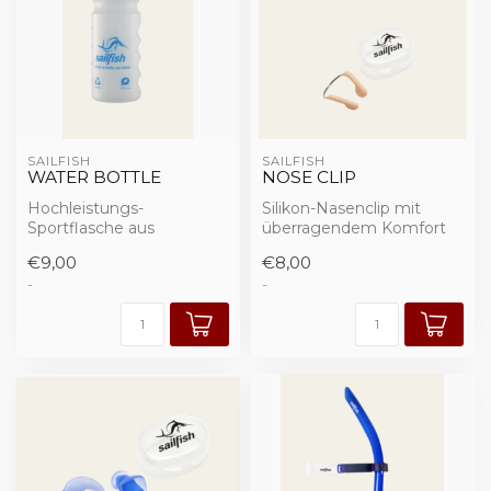
SAILFISH
SAILFISH
WATER BOTTLE
NOSE CLIP
Hochleistungs-
Silikon-Nasenclip mit
Sportflasche aus
überragendem Komfort
nachhaltigem,
und universeller Passform.
€9,00
€8,00
biobasiertem Material.
-
-
Transparente...