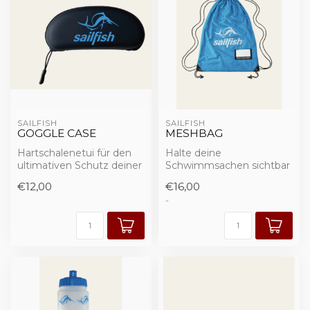
SAILFISH
SAILFISH
GOGGLE CASE
MESHBAG
Hartschalenetui für den
Halte deine
ultimativen Schutz deiner
Schwimmsachen sichtbar
Schwimmbrille. Löcher an
und belüftet. Die Mesh
€12,00
€16,00
der U...
Bag sorgt für einfache...
-