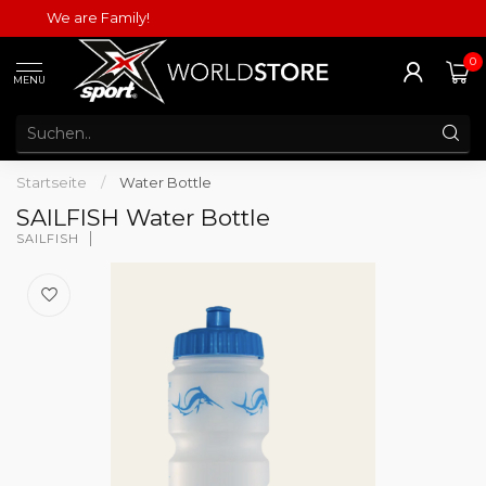
We are Family!
0
MENU
Startseite
/
Water Bottle
SAILFISH Water Bottle
SAILFISH