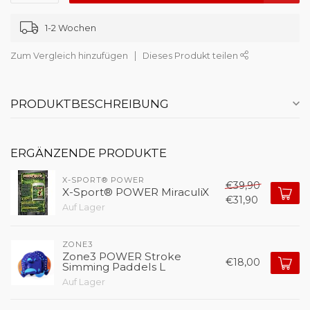
1-2 Wochen
Zum Vergleich hinzufügen
Dieses Produkt teilen
PRODUKTBESCHREIBUNG
ERGÄNZENDE PRODUKTE
X-SPORT® POWER
€39,90
X-Sport® POWER MiraculiX
€31,90
Auf Lager
ZONE3
Zone3 POWER Stroke
€18,00
Simming Paddels L
Auf Lager