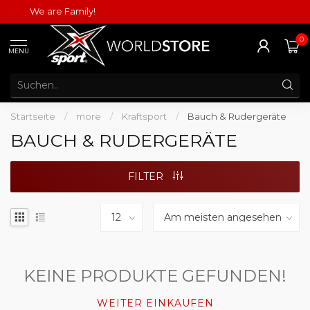
We are Family!
0
MENU
Startseite
/
more
/
Kraftsport
/
Bauch & Rudergeräte
BAUCH & RUDERGERÄTE
FILTER
KEINE PRODUKTE GEFUNDEN!
WEITER EINKAUFEN