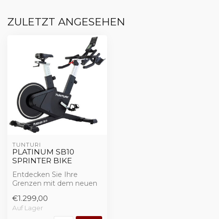
ZULETZT ANGESEHEN
TUNTURI
PLATINUM SB10
SPRINTER BIKE
Entdecken Sie Ihre
Grenzen mit dem neuen
Sprinter Bike PLATINUM
€1.299,00
von Tunturi
Auf Lager
Das...