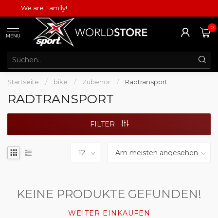
We are Family!
0
MENU
Startseite
/
bike
/
Zubehör
/
Radtransport
RADTRANSPORT
FILTER
KEINE PRODUKTE GEFUNDEN!
WEITER EINKAUFEN