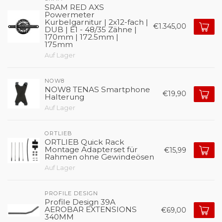
SRAM RED AXS
Powermeter
Kurbelgarnitur | 2x12-fach |
€1.345,00
DUB | E1 - 48/35 Zähne |
170mm | 172.5mm |
175mm
Auf Lager
NOW8
NOW8 TENAS Smartphone
€19,90
Halterung
Auf Lager
ORTLIEB
ORTLIEB Quick Rack
Montage Adapterset für
€15,99
Rahmen ohne Gewindeösen
Auf Lager
PROFILE DESIGN
Profile Design 39A
AEROBAR EXTENSIONS
€69,00
340MM