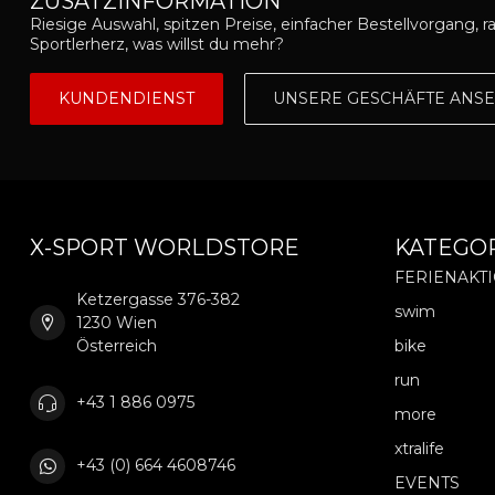
ZUSATZINFORMATION
Riesige Auswahl, spitzen Preise, einfacher Bestellvorgang, r
Sportlerherz, was willst du mehr?
KUNDENDIENST
UNSERE GESCHÄFTE ANS
X-SPORT WORLDSTORE
KATEGO
FERIENAKT
Ketzergasse 376-382
swim
1230 Wien
Österreich
bike
run
+43 1 886 0975
more
xtralife
+43 (0) 664 4608746
EVENTS