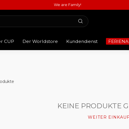
We are Family!
er CUP
Der Worldstore
Kundendienst
FERIENA
odukte
KEINE PRODUKTE 
WEITER EINKAU