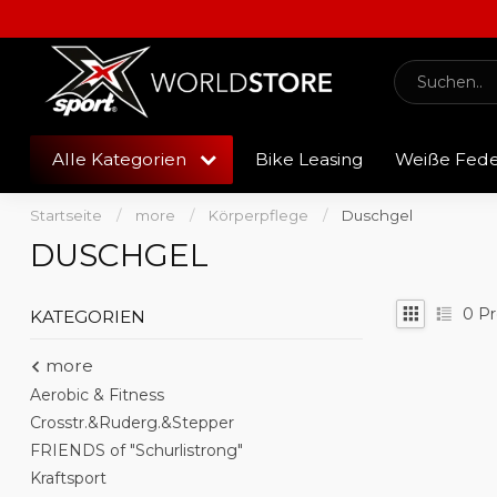
Alle Kategorien
Bike Leasing
Weiße Fed
Startseite
/
more
/
Körperpflege
/
Duschgel
DUSCHGEL
0
Pr
KATEGORIEN
more
Aerobic & Fitness
Crosstr.&Ruderg.&Stepper
FRIENDS of "Schurlistrong"
Kraftsport