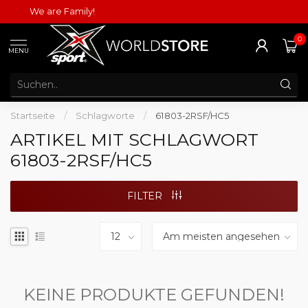
We are Family!
0
MENU
Startseite
/
Schlagworte
/
61803-2RSF/HC5
ARTIKEL MIT SCHLAGWORT
61803-2RSF/HC5
FILTER
KEINE PRODUKTE GEFUNDEN!