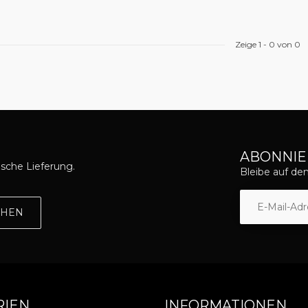
Zeige
1
-
0
von 0
ABONNIE
asche Lieferung.
Bleibe auf d
EHEN
RIEN
INFORMATIONEN