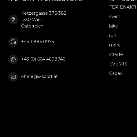
FERIENAKT
Ketzergasse 376-382
swim
1230 Wien
Österreich
bike
run
+43 1 886 0975
more
xtralife
+43 (0) 664 4608746
EVENTS
Cadex
office@x-sport.at