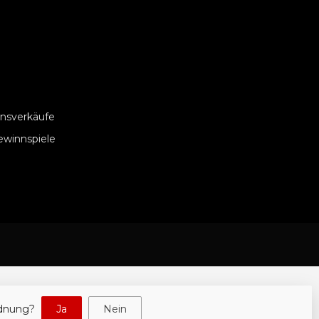
nsverkäufe
ewinnspiele
rdnung?
Ja
Nein