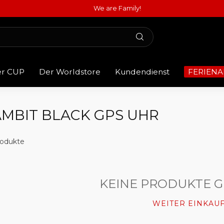
We are Family!
er CUP
Der Worldstore
Kundendienst
FERIENA
AMBIT BLACK GPS UHR
odukte
KEINE PRODUKTE 
WEITER EINKAU