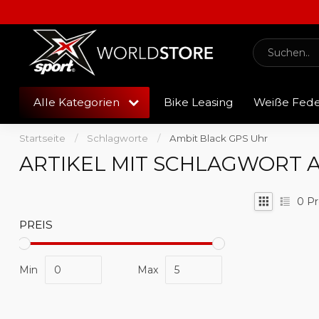
Alle Kategorien
Bike Leasing
Weiße Fed
Startseite
/
Schlagworte
/
Ambit Black GPS Uhr
ARTIKEL MIT SCHLAGWORT 
0
Pr
PREIS
Min
Max