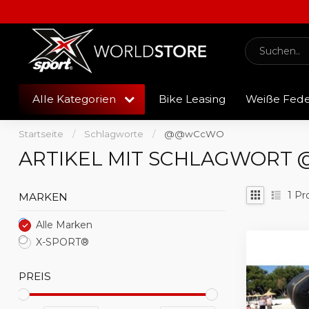
Alle Kategorien
Bike Leasing
Weiße Fed
Startseite
/
Schlagworte
/
@@wCcWO
ARTIKEL MIT SCHLAGWOR
1
Pr
MARKEN
Alle Marken
X-SPORT®
PREIS