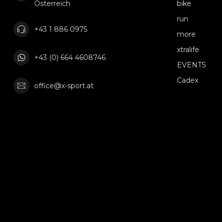
Österreich
bike
run
+43 1 886 0975
more
xtralife
+43 (0) 664 4608746
EVENTS
Cadex
office@x-sport.at