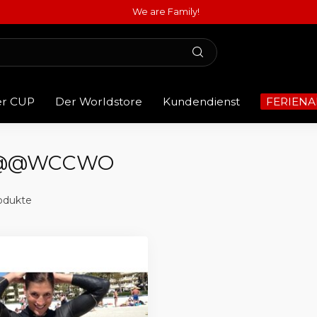
We are Family!
er CUP
Der Worldstore
Kundendienst
FERIENA
T @@WCCWO
odukte