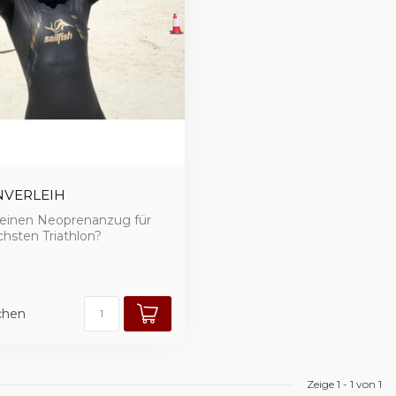
VERLEIH
 einen Neoprenanzug für
hsten Triathlon?
chen
Zeige
1
-
1
von 1