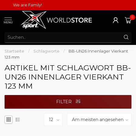
We are Family!
0
MENU
Startseite
/
Schlagworte
/
BB-UN26 Innenlager Vierkant
123 mm
ARTIKEL MIT SCHLAGWORT BB-
UN26 INNENLAGER VIERKANT
123 MM
FILTER