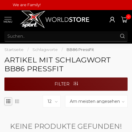
We are Family!
0
MENU
Startseite
/
Schlagworte
/
BB86 PressFit
ARTIKEL MIT SCHLAGWORT
BB86 PRESSFIT
FILTER
KEINE PRODUKTE GEFUNDEN!