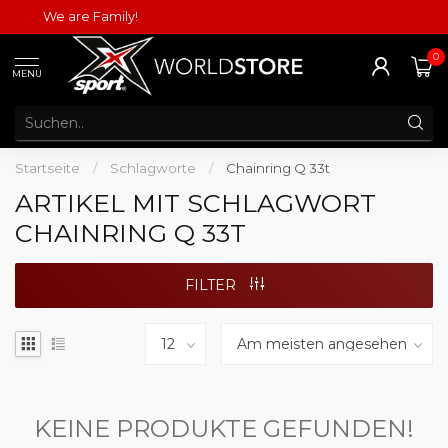
We are Family!
0
MENU
Startseite
/
Schlagworte
/
Chainring Q 33t
ARTIKEL MIT SCHLAGWORT
CHAINRING Q 33T
FILTER
KEINE PRODUKTE GEFUNDEN!