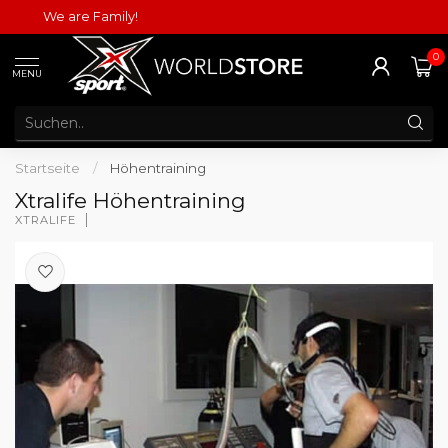
We are Family!
0
MENU
Startseite
/
Höhentraining
Xtralife Höhentraining
XTRALIFE