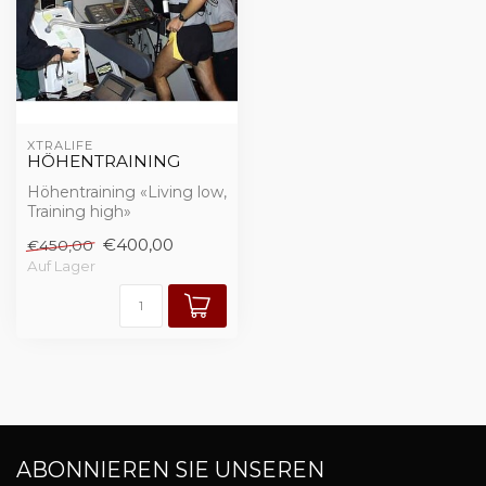
XTRALIFE
HÖHENTRAINING
Höhentraining «Living low,
Training high»
€400,00
€450,00
Neue Methode in
Auf Lager
Österreich mit dem...
ABONNIEREN SIE UNSEREN