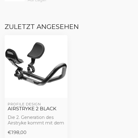
ZULETZT ANGESEHEN
PROFILE DESIGN
AIRSTRYKE 2 BLACK
Die 2. Generation des
Airstryke kommt mit dem
Flip-Up F-13a Bracket. Der
€198,00
Airstry...