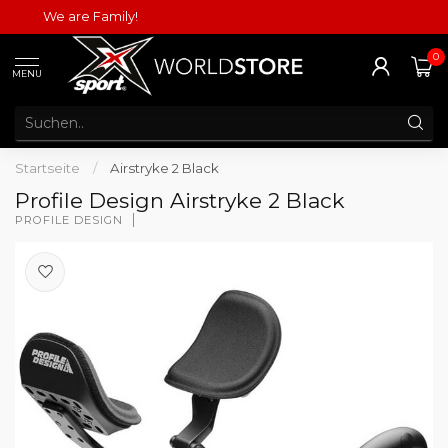
We are Family!
0
MENU
Startseite
/
Airstryke 2 Black
Profile Design Airstryke 2 Black
PROFILE DESIGN