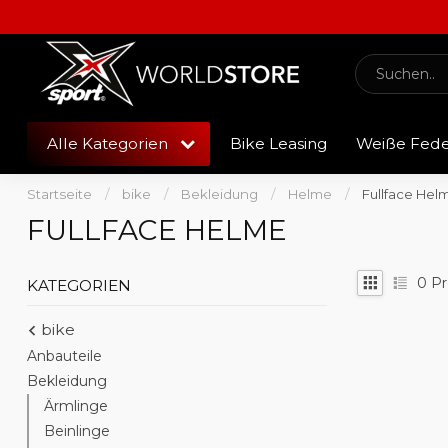
Alle Kategorien
Bike Leasing
Weiße Fed
Startseite
/
bike
/
Bekleidung
/
Helme
/
Fullface Hel
FULLFACE HELME
0
Pr
KATEGORIEN
bike
Anbauteile
Bekleidung
Ärmlinge
Beinlinge