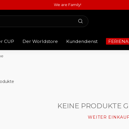
We are Family!
er CUP
Der Worldstore
Kundendienst
FERIENA
me
odukte
KEINE PRODUKTE 
WEITER EINKAU