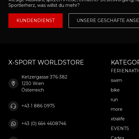
Sportlerherz, was willst du mehr?
KUNDENDIENST
UNSERE GESCHÄFTE ANS
X-SPORT WORLDSTORE
KATEGO
FERIENAKT
Ketzergasse 376-382
swim
1230 Wien
Österreich
bike
run
+43 1 886 0975
more
xtralife
+43 (0) 664 4608746
EVENTS
Cadex