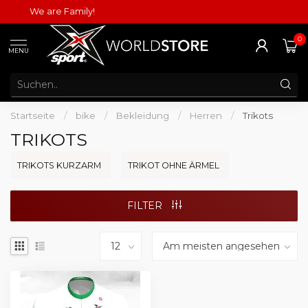
We are Family!
0
MENU
Startseite
/
bike
/
Bekleidung
/
Herren
/
Trikots
TRIKOTS
TRIKOTS KURZARM
TRIKOT OHNE ÄRMEL
FILTER