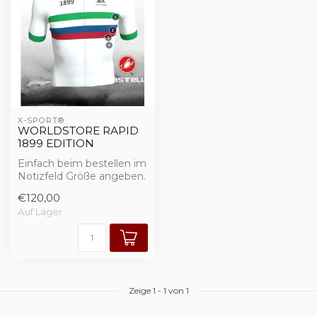
X-SPORT®
WORLDSTORE RAPID
1899 EDITION
Einfach beim bestellen im
Notizfeld Größe angeben.
€120,00
Trikot & Radhose
Auf Lager
Zeige
1
-
1
von 1