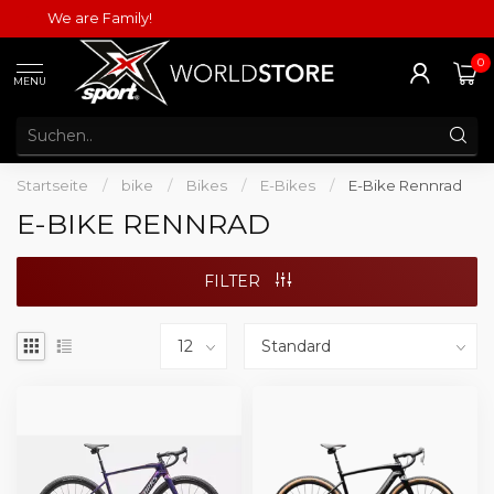
We are Family!
0
MENU
Startseite
/
bike
/
Bikes
/
E-Bikes
/
E-Bike Rennrad
E-BIKE RENNRAD
FILTER