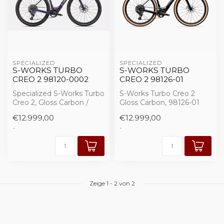
SPECIALIZED 
SPECIALIZED 
S-WORKS TURBO
S-WORKS TURBO
CREO 2 98120-0002
CREO 2 98126-01
Specialized S-Works Turbo
S-Works Turbo Creo 2
Creo 2, Gloss Carbon /
Gloss Carbon, 98126-01
Red To Blue Pearl Strata /
€12.999,00
€12.999,00
Sati...
-
-
Zeige
1
-
2
von 2