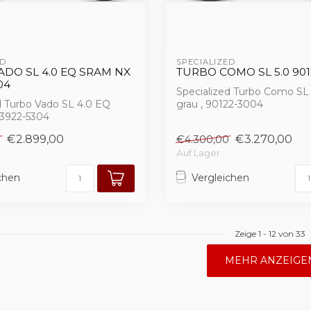
D 
SPECIALIZED 
DO SL 4.0 EQ SRAM NX
TURBO COMO SL 5.0 901
04
Specialized Turbo Como SL 5
d Turbo Vado SL 4.0 EQ
grau , 90122-3004
93922-5304
€2.899,00
€3.270,00
0
€4.300,00
Auf Lager
chen
Vergleichen
Zeige
1
-
12
von 33
MEHR ANZEIGE