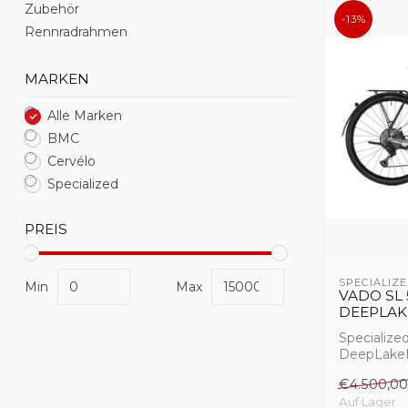
Zubehör
-13%
Rennradrahmen
MARKEN
Alle Marken
BMC
Cervélo
Specialized
PREIS
SPECIALIZE
Min
Max
VADO SL 
DEEPLAK
Specialize
DeepLakeM
€4.500,00
Auf Lager