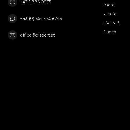
+43 1 886 0975
more
xtralife
+43 (0) 664 4608746
EVENTS
Cadex
office@x-sport.at