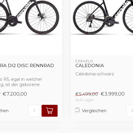
CERVÉLO
GRA DI2 DISC RENNRAD
CALEDONIA
Caledonia-schwarz
o R5, egal in welcher
g, ist der geborene
er unte...
€7.200,00
€3.999,00
€5.499,00
Auf Lager
chen
Vergleichen