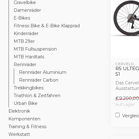
Gravelbike
Damenräder
E-Bikes
Fitness Bike & E-Bike Klapprad
Kinderräder
MTB 29er
MTB Fullsuspension
MTB Hardtails
Rennräder
CERVÉLO
R5 ULTE
Rennräder Aluminium
51
Rennräder Carbon
Das Cervel
Trekkingbikes
Ausstattun
Supersportl
Triathlon & Zeitfahren
€9.200,00
Urban Bike
Auf Lager
Elektronik
Verglei
Komponenten
Training & Fitness
Werkstatt