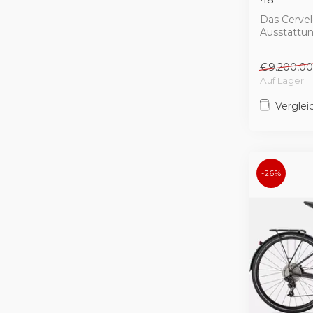
Das Cervel
Ausstattun
Supersportl
€9.200,00
Auf Lager
Verglei
-26%