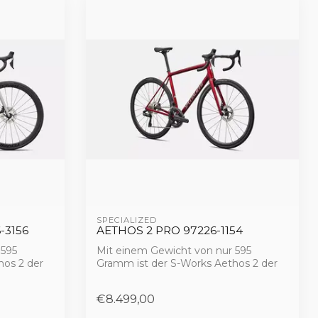
SPECIALIZED 
-3156
AETHOS 2 PRO 97226-1154
 595
Mit einem Gewicht von nur 595
hos 2 der
Gramm ist der S-Works Aethos 2 der
leichteste in S...
€8.499,00