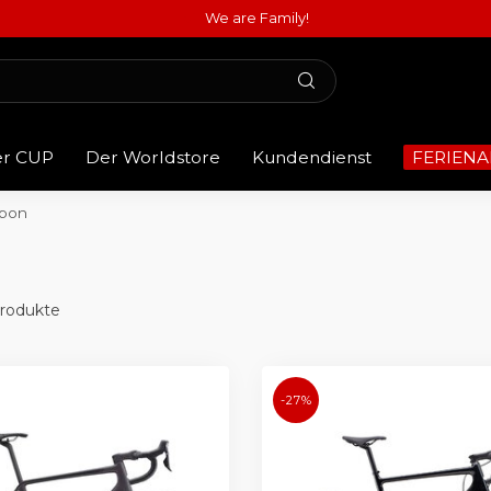
We are Family!
er CUP
Der Worldstore
Kundendienst
FERIENA
rbon
rodukte
-27%