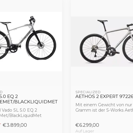
D 
SPECIALIZED 
5.0 EQ 2
AETHOS 2 EXPERT 97226
EMET/BLACKLIQUIDMET
Mit einem Gewicht von nur
d Vado SL 5.0 EQ 2
Gramm ist der S-Works Aet
et/BlackLiquidMet
leichteste in S...
€3.899,00
€6.299,00
Auf Lager