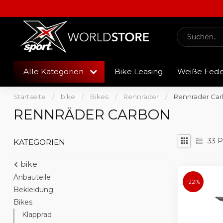
Alle Kategorien
Bike Leasing
Weiße Fed
Startseite
/
bike
/
Bikes
/
Rennräder
/
Rennräder Ca
RENNRÄDER CARBON
33
P
KATEGORIEN
bike
Anbauteile
-22%
Bekleidung
Bikes
Klapprad