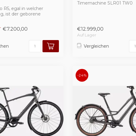
Timemachine SLR01 TW0
o R5, egal in welcher
g, ist der geborene
er unte...
€7.200,00
€12.999,00
Auf Lager
chen
Vergleichen
-24%