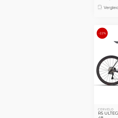
Verglei
-22%
CERVÉLO
R5 ULTE
48