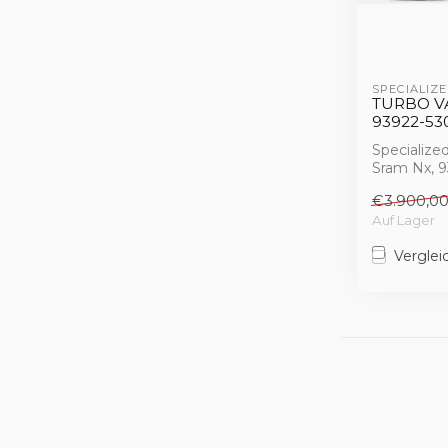
SPECIALIZE
TURBO VA
93922-53
Specialize
Sram Nx, 
€3.900,0
Auf Lager
Verglei