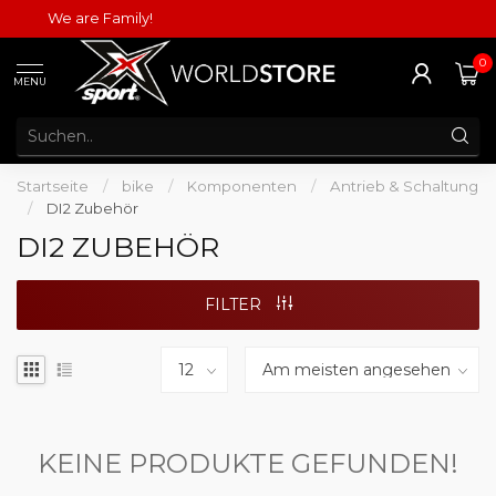
We are Family!
0
MENU
Startseite
/
bike
/
Komponenten
/
Antrieb & Schaltung
/
DI2 Zubehör
DI2 ZUBEHÖR
FILTER
KEINE PRODUKTE GEFUNDEN!