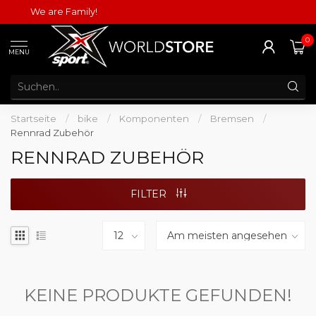
We are Family!
0
MENU
Startseite
/
bike
/
Komponenten
/
Bremsen
/
Rennrad Zubehör
RENNRAD ZUBEHÖR
FILTER
KEINE PRODUKTE GEFUNDEN!