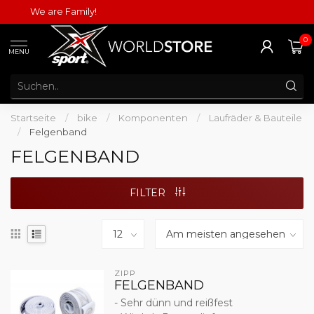
We are Family!
0
MENU
Startseite
/
bike
/
Komponenten
/
Laufräder & Bauteile
/
Felgenband
FELGENBAND
FILTER
ZIPP
FELGENBAND
- Sehr dünn und reißfest