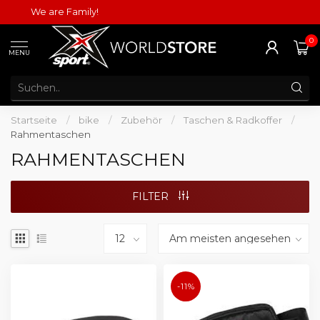
We are Family!
0
MENU
Startseite
/
bike
/
Zubehör
/
Taschen & Radkoffer
/
Rahmentaschen
RAHMENTASCHEN
FILTER
-11%