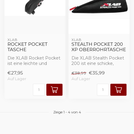
XLAB
XLAB
ROCKET POCKET
STEALTH POCKET 200
TASCHE
XP OBERROHRTASCHE
Die XLAB Rocket Pocket
Die XLAB Stealth Pocket
ist eine leichte und
200 ist eine schicke,
aerodynamische Tasche
leichte und
€27,95
€35,99
€38,99
für die Befest...
aerodynamische Tasche ...
Auf Lager
Auf Lager
Zeige
1
-
4
von 4