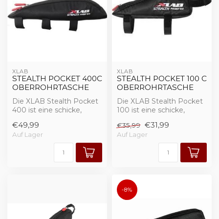
XLAB
XLAB
STEALTH POCKET 400C
STEALTH POCKET 100 C
OBERROHRTASCHE
OBERROHRTASCHE
Die XLAB Stealth Pocket
Die XLAB Stealth Pocket
400 ist eine schicke,
100 ist eine schicke,
leichte und
leichte und
€49,99
€31,99
€35,99
aerodynamische Tasche ...
aerodynamische Tasche ...
Auf Lager
Auf Lager
-8%