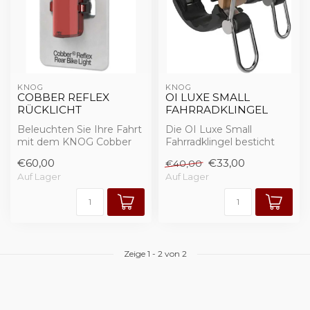
KNOG
KNOG
COBBER REFLEX
OI LUXE SMALL
RÜCKLICHT
FAHRRADKLINGEL
Beleuchten Sie Ihre Fahrt
Die OI Luxe Small
mit dem KNOG Cobber
Fahrradklingel besticht
Reflex Rücklicht. Erleben
durch ihr minimalistisches,
€60,00
€33,00
€40,00
Sie unüb...
hochwertig...
Auf Lager
Auf Lager
Zeige
1
-
2
von 2