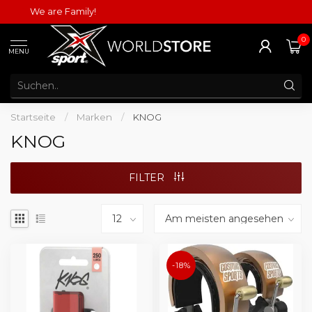
We are Family!
0
MENU
Startseite
/
Marken
/
KNOG
KNOG
FILTER
-18%