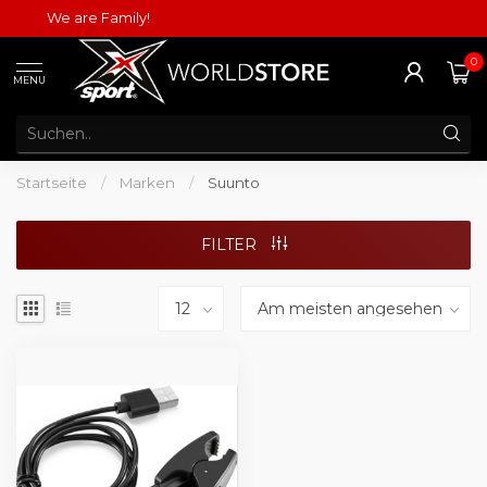
We are Family!
0
MENU
Startseite
/
Marken
/
Suunto
FILTER