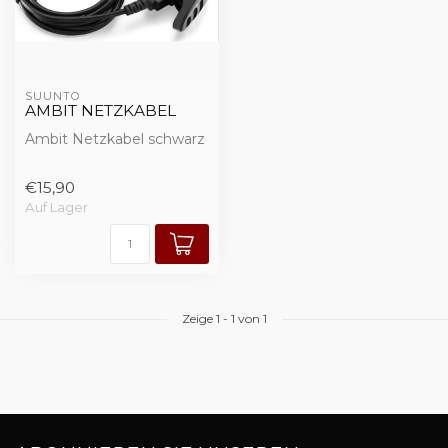
SUUNTO
AMBIT NETZKABEL
Ambit Netzkabel schwarz
€15,90
Auf Lager
Zeige
1
-
1
von 1