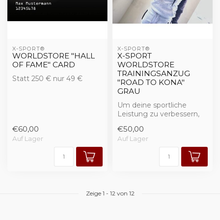
X-SPORT®
X-SPORT®
WORLDSTORE "HALL
X-SPORT
OF FAME" CARD
WORLDSTORE
TRAININGSANZUG
Statt 250 € nur 49 €
"ROAD TO KONA"
GRAU
Um deine sportliche
Leistung zu verbessern,
forderst du deinen Körper
€60,00
€50,00
mit einem ...
Auf Lager
Auf Lager
Zeige
1
-
12
von 12