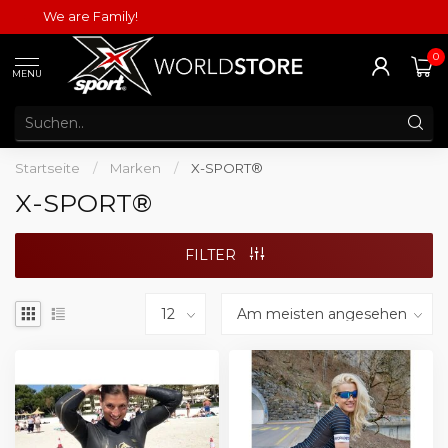
We are Family!
0
MENU
Startseite
/
Marken
/
X-SPORT®
X-SPORT®
FILTER