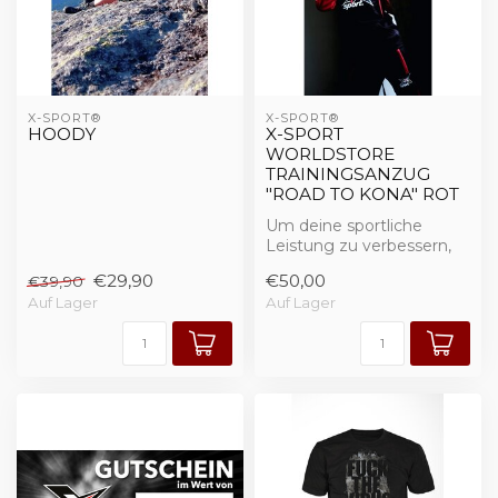
X-SPORT®
X-SPORT®
HOODY
X-SPORT
WORLDSTORE
TRAININGSANZUG
"ROAD TO KONA" ROT
Um deine sportliche
Leistung zu verbessern,
forderst du deinen Körper
€29,90
€50,00
€39,90
mit einem ...
Auf Lager
Auf Lager