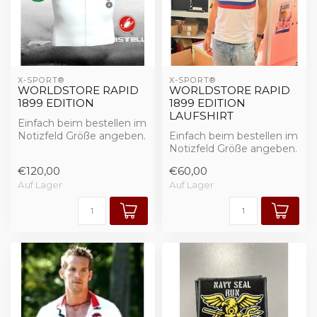
X-SPORT®
X-SPORT®
WORLDSTORE RAPID
WORLDSTORE RAPID
1899 EDITION
1899 EDITION
LAUFSHIRT
Einfach beim bestellen im
Notizfeld Größe angeben.
Einfach beim bestellen im
Notizfeld Größe angeben.
Trikot & Radhose
€120,00
€60,00
Trikot & Radhose
Auf Lager
Auf Lager