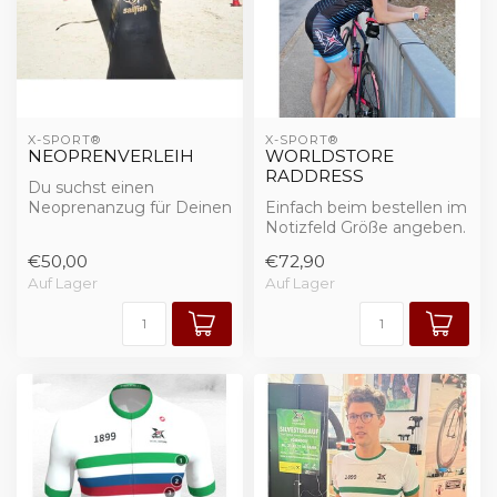
X-SPORT®
X-SPORT®
NEOPRENVERLEIH
WORLDSTORE
RADDRESS
Du suchst einen
Neoprenanzug für Deinen
Einfach beim bestellen im
nächsten Triathlon?
Notizfeld Größe angeben.
€50,00
€72,90
Trikot & Radhose
Auf Lager
Auf Lager