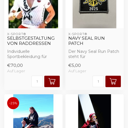
X-SPORT®
X-SPORT®
SELBSTGESTALTUNG
NAVY SEAL RUN
VON RADDRESSEN
PATCH
Individuelle
Der Navy Seal Run Patch
Sportbekleidung für
steht für
Vereine, Teams, Firmen
Durchhaltevermögen,
€70,00
€5,00
in Premium-Qualität...
Disziplin und mentale
Auf Lager
Auf Lager
Stär...
-25%