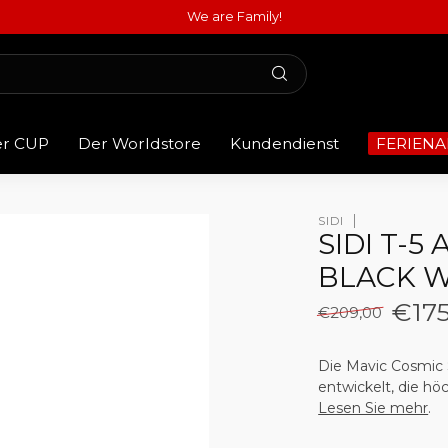
We are Family!
er CUP
Der Worldstore
Kundendienst
FERIENA
SIDI
SIDI T-5
BLACK W
€175
€209,00
Die Mavic Cosmic 
entwickelt, die hö
Lesen Sie mehr
.