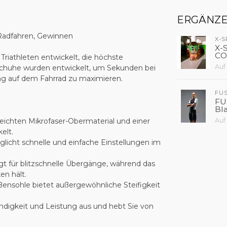
ERGÄNZ
Radfahren, Gewinnen
X-
X-
CO
riathleten entwickelt, die höchste
Auf
e Schuhe wurden entwickelt, um Sekunden bei
ng auf dem Fahrrad zu maximieren.
FU
FU
Bl
eichten Mikrofaser-Obermaterial und einer
Auf
elt.
öglicht schnelle und einfache Einstellungen im
gt für blitzschnelle Übergänge, während das
en hält.
ensohle bietet außergewöhnliche Steifigkeit
ndigkeit und Leistung aus und hebt Sie von