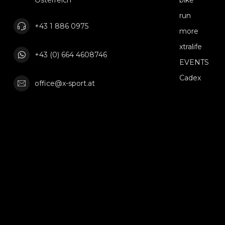
Österreich
bike
run
+43 1 886 0975
more
xtralife
+43 (0) 664 4608746
EVENTS
Cadex
office@x-sport.at