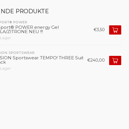
ENDE PRODUKTE
SPORT® POWER
Sport® POWER energy Gel
€3,50
LA/ZITRONE NEU !!!
 Lager
SION SPORTSWEAR 
SION Sportswear TEMPO! THREE Suit
€240,00
ack
 Lager