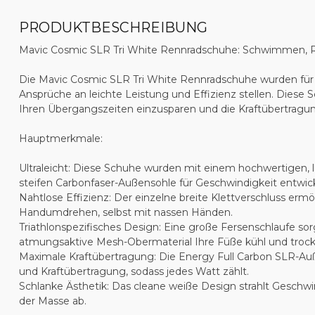
PRODUKTBESCHREIBUNG
Mavic Cosmic SLR Tri White Rennradschuhe: Schwimmen, 
Die Mavic Cosmic SLR Tri White Rennradschuhe wurden für T
Ansprüche an leichte Leistung und Effizienz stellen. Dies
Ihren Übergangszeiten einzusparen und die Kraftübertragu
Hauptmerkmale:
Ultraleicht: Diese Schuhe wurden mit einem hochwertigen, l
steifen Carbonfaser-Außensohle für Geschwindigkeit entwick
Nahtlose Effizienz: Der einzelne breite Klettverschluss erm
Handumdrehen, selbst mit nassen Händen.
Triathlonspezifisches Design: Eine große Fersenschlaufe sor
atmungsaktive Mesh-Obermaterial Ihre Füße kühl und trock
Maximale Kraftübertragung: Die Energy Full Carbon SLR-Auß
und Kraftübertragung, sodass jedes Watt zählt.
Schlanke Ästhetik: Das cleane weiße Design strahlt Geschwi
der Masse ab.