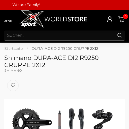
We are Family!
0
MENU
Startseite
/
DURA-ACE DI2 R9250 GRUPPE 2X12
Shimano DURA-ACE DI2 R9250
GRUPPE 2X12
SHIMANO