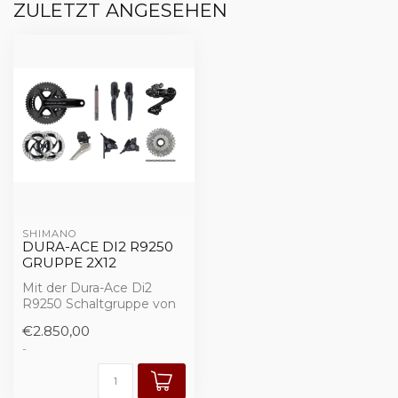
ZULETZT ANGESEHEN
SHIMANO
DURA-ACE DI2 R9250
GRUPPE 2X12
Mit der Dura-Ace Di2
R9250 Schaltgruppe von
Shimano erreichst Du das
€2.850,00
höchste Niv...
-