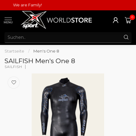
We are Family!
0
MENU
Startseite
/
Men's One 8
SAILFISH Men's One 8
SAILFISH