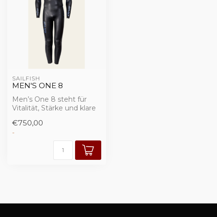
SAILFISH
MEN'S ONE 8
Men’s One 8 steht für
Vitalität, Stärke und klare
Ausrichtung. Diese
€750,00
Essenz unte...
-