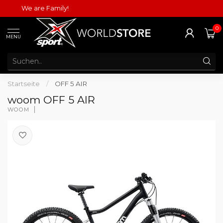
We are Family!
0
MENU
Startseite
/
OFF 5 AIR
woom OFF 5 AIR
WOOM