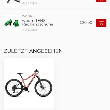
Auf Lager
WOOM
woom TENS
€20,00
Radhandschuhe
Auf Lager
ZULETZT ANGESEHEN