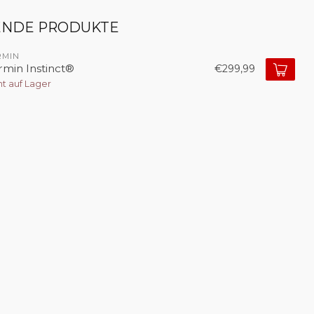
ENDE PRODUKTE
RMIN
rmin Instinct®
€299,99
ht auf Lager