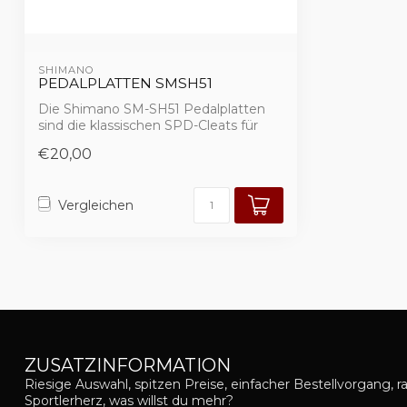
SHIMANO
PEDALPLATTEN SMSH51
Die Shimano SM-SH51 Pedalplatten
sind die klassischen SPD-Cleats für
zuverlässig...
€20,00
Vergleichen
ZUSATZINFORMATION
Riesige Auswahl, spitzen Preise, einfacher Bestellvorgang, r
Sportlerherz, was willst du mehr?