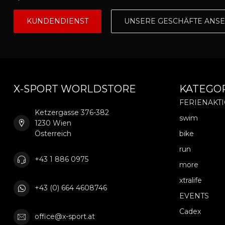
KUNDENDIENST
UNSERE GESCHÄFTE ANS
X-SPORT WORLDSTORE
KATEGO
FERIENAKT
Ketzergasse 376-382
swim
1230 Wien
Österreich
bike
run
+43 1 886 0975
more
xtralife
+43 (0) 664 4608746
EVENTS
Cadex
office@x-sport.at