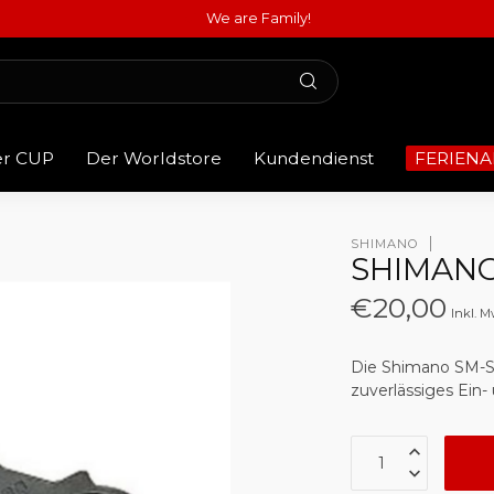
We are Family!
er CUP
Der Worldstore
Kundendienst
FERIENA
SHIMANO
SHIMANO
€20,00
Inkl. M
Die Shimano SM-SH
zuverlässiges Ein-