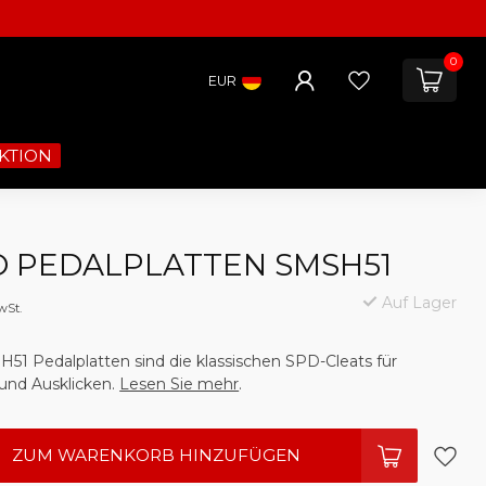
0
EUR
KTION
 PEDALPLATTEN SMSH51
Auf Lager
wSt.
51 Pedalplatten sind die klassischen SPD-Cleats für
 und Ausklicken.
Lesen Sie mehr
.
ZUM WARENKORB HINZUFÜGEN