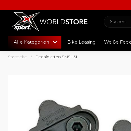
Alle Kategorien
Bike Leasing
Weiße Fed
Startseite
/
Pedalplatten SMSH51