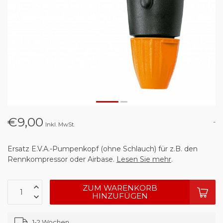
€9,00
-
Inkl. MwSt.
Ersatz E.V.A.-Pumpenkopf (ohne Schlauch) für z.B. den
Rennkompressor oder Airbase.
Lesen Sie mehr
.
ZUM WARENKORB
HINZUFÜGEN
1-2 Wochen