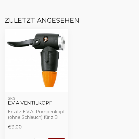
ZULETZT ANGESEHEN
SKS
E.V.A VENTILKOPF
Ersatz E.V.A.-Pumpenkopf
(ohne Schlauch) für z.B.
den Rennkompressor
€9,00
oder Airbas...