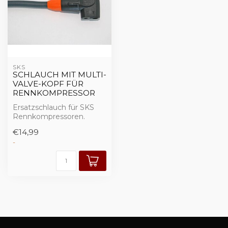
SKS
SCHLAUCH MIT MULTI-
VALVE-KOPF FÜR
RENNKOMPRESSOR
Ersatzschlauch für SKS
Rennkompressoren.
Vielleicht haben Sie auch
€14,99
noch einen im...
-