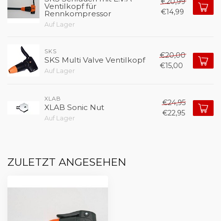
€20,99
Ventilkopf für
€14,99
Rennkompressor
Auf Lager
SKS
€20,00
SKS Multi Valve Ventilkopf
€15,00
Auf Lager
XLAB
€24,95
XLAB Sonic Nut
€22,95
Auf Lager
ZULETZT ANGESEHEN