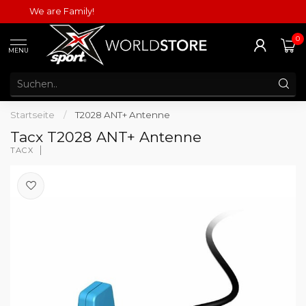
We are Family!
0
MENU
Startseite
/
T2028 ANT+ Antenne
Tacx T2028 ANT+ Antenne
TACX