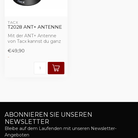
TACX
T2028 ANT+ ANTENNE
Mit der ANT+ Antenne
von Tacx kannst du ganz
einfach deinen ANT+
€49,90
Trainer per USB...
-
ABONNIEREN SIE UNSEREN
NEWSLETTER
Bleibe auf dem Laufenden mit unseren Newsletter-
Angeboten