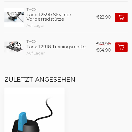
TACX
Tacx T2590 Skyliner
€22,90
Vorderradstütze
Auf Lager
TACX
€69,90
Tacx T2918 Trainingsmatte
€64,90
Auf Lager
ZULETZT ANGESEHEN