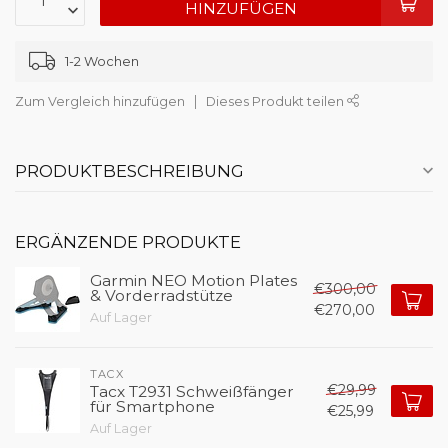
HINZUFÜGEN
1-2 Wochen
Zum Vergleich hinzufügen
Dieses Produkt teilen
PRODUKTBESCHREIBUNG
ERGÄNZENDE PRODUKTE
Garmin NEO Motion Plates
€300,00
& Vorderradstütze
€270,00
Auf Lager
TACX
€29,99
Tacx T2931 Schweißfänger
für Smartphone
€25,99
Auf Lager