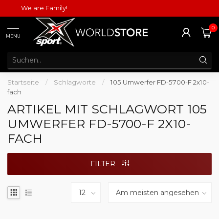
We are Family!
0
MENU
Startseite
/
Schlagworte
/
105 Umwerfer FD-5700-F 2x10-
fach
ARTIKEL MIT SCHLAGWORT 105
UMWERFER FD-5700-F 2X10-
FACH
FILTER