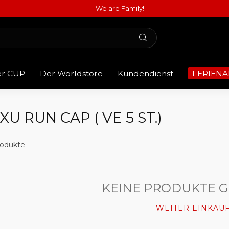
We are Family!
er CUP
Der Worldstore
Kundendienst
FERIENA
 RUN CAP ( VE 5 ST.)
odukte
KEINE PRODUKTE 
WEITER EINKAU