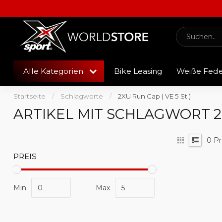
Alle Kategorien
Bike Leasing
Weiße Fed
Startseite
/
Schlagworte
/
2XU Run Cap ( VE 5 St.)
ARTIKEL MIT SCHLAGWORT 2XU
0
Pr
PREIS
Min
Max