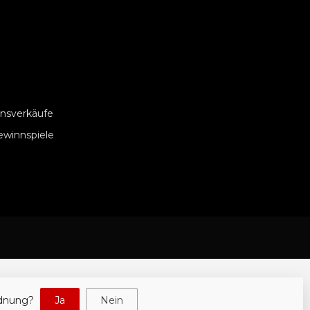
nsverkäufe
ewinnspiele
rdnung?
Ja
Nein