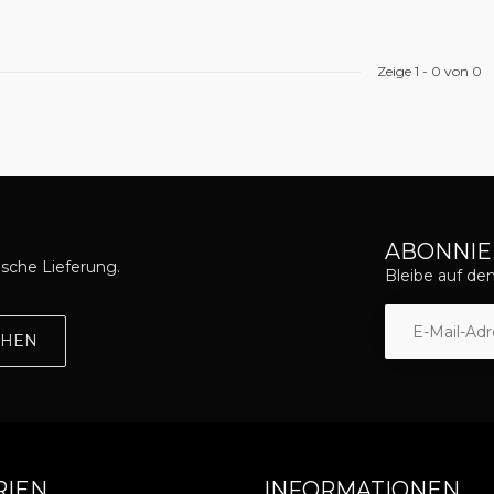
Zeige
1
-
0
von 0
ABONNIE
asche Lieferung.
Bleibe auf d
EHEN
RIEN
INFORMATIONEN