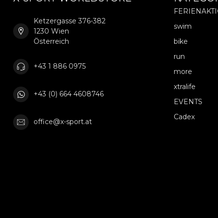
FERIENAKT
Ketzergasse 376-382
swim
1230 Wien
Österreich
bike
run
+43 1 886 0975
more
xtralife
+43 (0) 664 4608746
EVENTS
Cadex
office@x-sport.at