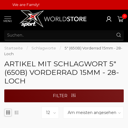
We are Family!
0
MENU
Startseite
/
Schlagworte
/
5" (650B) Vorderrad 15mm - 28-
Loch
ARTIKEL MIT SCHLAGWORT 5"
(650B) VORDERRAD 15MM - 28-
LOCH
FILTER