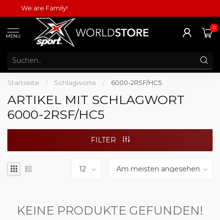
We are Family!
0
MENU
Startseite
/
Schlagworte
/
6000-2RSF/HC5
ARTIKEL MIT SCHLAGWORT
6000-2RSF/HC5
FILTER
KEINE PRODUKTE GEFUNDEN!