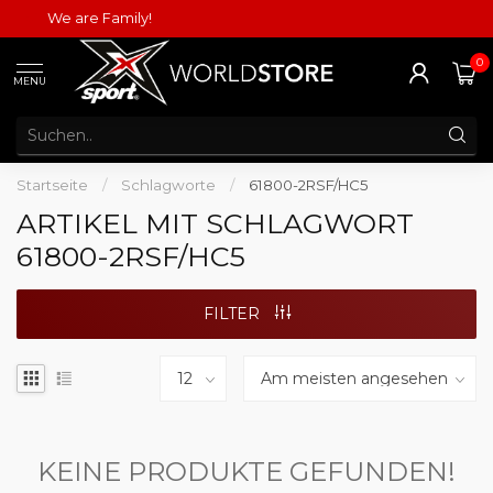
We are Family!
0
MENU
Startseite
/
Schlagworte
/
61800-2RSF/HC5
ARTIKEL MIT SCHLAGWORT
61800-2RSF/HC5
FILTER
KEINE PRODUKTE GEFUNDEN!