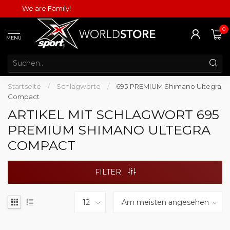
We are Family!
0
MENU
Startseite
/
Schlagworte
/
695 PREMIUM Shimano Ultegra
Compact
ARTIKEL MIT SCHLAGWORT 695
PREMIUM SHIMANO ULTEGRA
COMPACT
FILTER