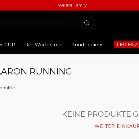
We are Family!
er CUP
Der Worldstore
Kundendienst
FERIENA
AARON RUNNING
odukte
KEINE PRODUKTE 
WEITER EINKAU