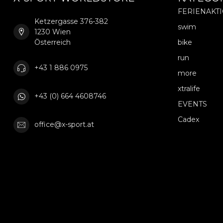
FERIENAKT
Ketzergasse 376-382
swim
1230 Wien
Österreich
bike
run
+43 1 886 0975
more
xtralife
+43 (0) 664 4608746
EVENTS
Cadex
office@x-sport.at