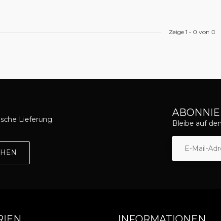
Zeige
1
-
0
von 0
ABONNIE
asche Lieferung.
Bleibe auf d
EHEN
RIEN
INFORMATIONEN