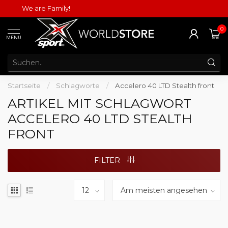
We are Family!
0
MENU
Startseite
/
Schlagworte
/
Accelero 40 LTD Stealth front
ARTIKEL MIT SCHLAGWORT
ACCELERO 40 LTD STEALTH
FRONT
FILTER