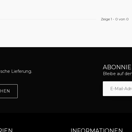
Zeige
1
-
0
von 0
ABONNIE
asche Lieferung.
Bleibe auf d
EHEN
RIEN
INFORMATIONEN