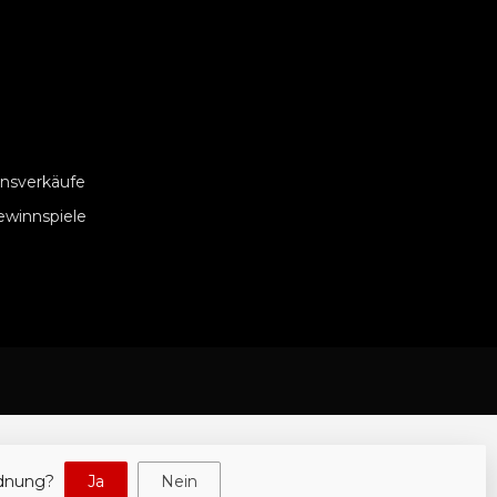
nsverkäufe
ewinnspiele
rdnung?
Ja
Nein