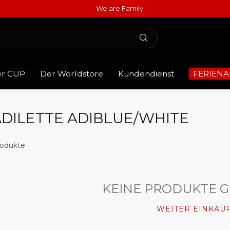
We are Family!
er CUP
Der Worldstore
Kundendienst
FERIENA
DILETTE ADIBLUE/WHITE
odukte
KEINE PRODUKTE 
WEITER EINKAU