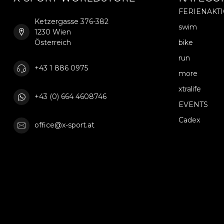
FERIENAKT
Ketzergasse 376-382
swim
1230 Wien
Österreich
bike
run
+43 1 886 0975
more
xtralife
+43 (0) 664 4608746
EVENTS
Cadex
office@x-sport.at