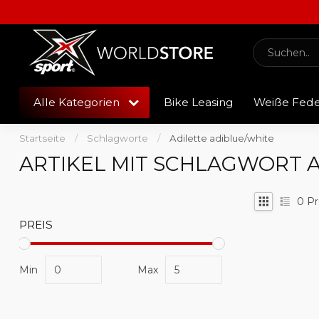
Alle Kategorien
Bike Leasing
Weiße Fed
Startseite
/
Schlagworte
/
Adilette adiblue/white
ARTIKEL MIT SCHLAGWORT A
0
Pr
PREIS
Min
Max